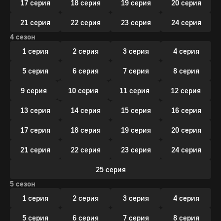
17 серия
18 серия
19 серия
20 серия
21 серия
22 серия
23 серия
24 серия
4 сезон
1 серия
2 серия
3 серия
4 серия
5 серия
6 серия
7 серия
8 серия
9 серия
10 серия
11 серия
12 серия
13 серия
14 серия
15 серия
16 серия
17 серия
18 серия
19 серия
20 серия
21 серия
22 серия
23 серия
24 серия
25 серия
5 сезон
1 серия
2 серия
3 серия
4 серия
5 серия
6 серия
7 серия
8 серия