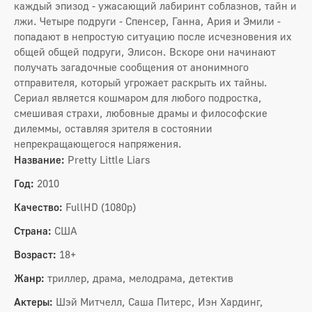
каждый эпизод - ужасающий лабиринт соблазнов, тайн и
лжи. Четыре подруги - Спенсер, Ганна, Ария и Эмили -
попадают в непростую ситуацию после исчезновения их
общей общей подруги, Элисон. Вскоре они начинают
получать загадочные сообщения от анонимного
отправителя, который угрожает раскрыть их тайны.
Сериал является кошмаром для любого подростка,
смешивая страхи, любовные драмы и философские
дилеммы, оставляя зрителя в состоянии
непрекращающегося напряжения.
Название:
Pretty Little Liars
Год:
2010
Качество:
FullHD (1080p)
Страна:
США
Возраст:
18+
Жанр:
триллер, драма, мелодрама, детектив
Актеры:
Шэй Митчелл, Саша Питерс, Иэн Хардинг,