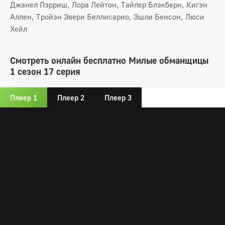
Джанел Пэрриш, Лора Лейтон, Тайлер Блэкберн, Кигэн
Аллен, Тройэн Эвери Беллисарио, Эшли Бенсон, Люси
Хейл
Смотреть онлайн бесплатно Милые обманщицы
1 сезон 17 серия
Плеер 1
Плеер 2
Плеер 3