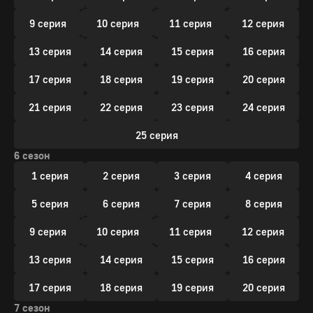
9 серия
10 серия
11 серия
12 серия
13 серия
14 серия
15 серия
16 серия
17 серия
18 серия
19 серия
20 серия
21 серия
22 серия
23 серия
24 серия
25 серия
6 сезон
1 серия
2 серия
3 серия
4 серия
5 серия
6 серия
7 серия
8 серия
9 серия
10 серия
11 серия
12 серия
13 серия
14 серия
15 серия
16 серия
17 серия
18 серия
19 серия
20 серия
7 сезон