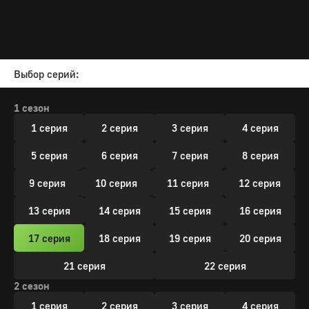
Выбор серий:
1 сезон
1 серия
2 серия
3 серия
4 серия
5 серия
6 серия
7 серия
8 серия
9 серия
10 серия
11 серия
12 серия
13 серия
14 серия
15 серия
16 серия
17 серия
18 серия
19 серия
20 серия
21 серия
22 серия
2 сезон
1 серия
2 серия
3 серия
4 серия