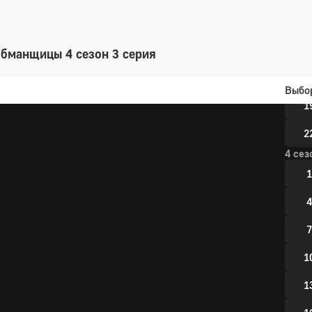
1
1
обманщицы 4 сезон 3 серия
1
Выбо
1
2
4 сез
1
4
7
1
1