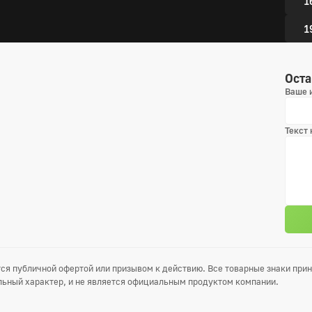
1
1
2
Оста
Ваше 
5 сез
1
Текст
4
7
1
1
1
ся публичной офертой или призывом к действию. Все товарные знаки пр
ьный характер, и не является официальным продуктом компании.
1