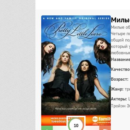
Милые
Милые об
Четыре п
общей по
который 
любовные
Название
Качество
Возраст:
Жанр:
тр
Актеры:
Тройэн Э
10