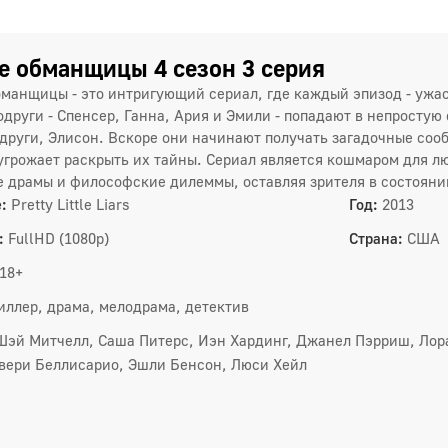
4
7
 обманщицы 4 сезон 3 серия
манщицы - это интригующий сериал, где каждый эпизод - ужа
1
одруги - Спенсер, Ганна, Ария и Эмили - попадают в непросту
други, Элисон. Вскоре они начинают получать загадочные соо
1
угрожает раскрыть их тайны. Сериал является кошмаром для л
 драмы и философские дилеммы, оставляя зрителя в состоян
1
:
Pretty Little Liars
Год:
2013
1
:
FullHD (1080p)
Страна:
США
2
18+
иллер, драма, мелодрама, детектив
3 сез
Шэй Митчелл, Саша Питерс, Иэн Хардинг, Джанел Пэрриш, Лора
1
вери Беллисарио, Эшли Бенсон, Люси Хейл
4
7