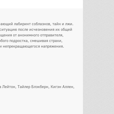
 серия
5 серия
6 серия
 серия
8 серия
9 серия
сающий лабиринт соблазнов, тайн и лжи.
0 серия
11 серия
12 серия
ю ситуацию после исчезновения их общей
бщения от анонимного отправителя,
3 серия
14 серия
15 серия
юбого подростка, смешивая страхи,
ии непрекращающегося напряжения.
6 серия
17 серия
18 серия
9 серия
20 серия
21 серия
2 серия
23 серия
24 серия
25 серия
он
 Лейтон, Тайлер Блэкберн, Кигэн Аллен,
 серия
2 серия
3 серия
 серия
5 серия
6 серия
 серия
8 серия
9 серия