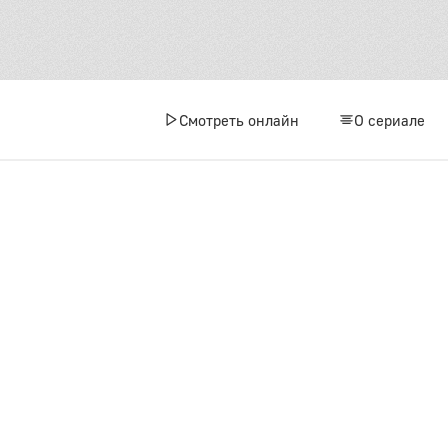
1 сез
1
Смотреть онлайн
О сериале
4
7
1
1
1
1
2 сез
1