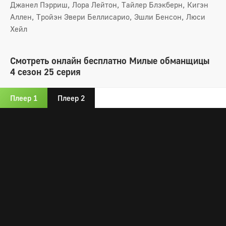
Джанел Пэрриш, Лора Лейтон, Тайлер Блэкберн, Кигэн
Аллен, Тройэн Эвери Беллисарио, Эшли Бенсон, Люси
Хейл
Смотреть онлайн бесплатно Милые обманщицы
4 сезон 25 серия
Плеер 1
Плеер 2