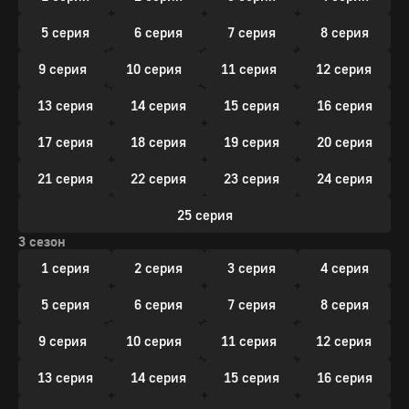
5 серия
6 серия
7 серия
8 серия
9 серия
10 серия
11 серия
12 серия
13 серия
14 серия
15 серия
16 серия
17 серия
18 серия
19 серия
20 серия
21 серия
22 серия
23 серия
24 серия
25 серия
3 сезон
1 серия
2 серия
3 серия
4 серия
5 серия
6 серия
7 серия
8 серия
9 серия
10 серия
11 серия
12 серия
13 серия
14 серия
15 серия
16 серия