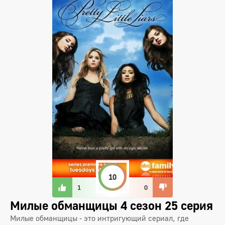
10
1
0
Милые обманщицы 4 сезон 25 серия
Милые обманщицы - это интригующий сериал, где