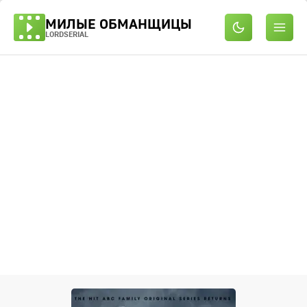
МИЛЫЕ ОБМАНЩИЦЫ
LORDSERIAL