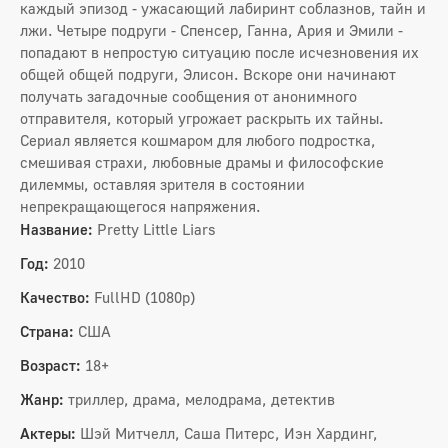
каждый эпизод - ужасающий лабиринт соблазнов, тайн и
лжи. Четыре подруги - Спенсер, Ганна, Ария и Эмили -
попадают в непростую ситуацию после исчезновения их
общей общей подруги, Элисон. Вскоре они начинают
получать загадочные сообщения от анонимного
отправителя, который угрожает раскрыть их тайны.
Сериал является кошмаром для любого подростка,
смешивая страхи, любовные драмы и философские
дилеммы, оставляя зрителя в состоянии
непрекращающегося напряжения.
Название:
Pretty Little Liars
Год:
2010
Качество:
FullHD (1080p)
Страна:
США
Возраст:
18+
Жанр:
триллер, драма, мелодрама, детектив
Актеры:
Шэй Митчелл, Саша Питерс, Иэн Хардинг,