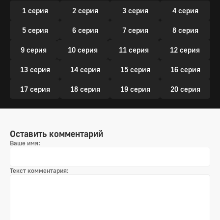
1 серия
2 серия
3 серия
4 серия
5 серия
6 серия
7 серия
8 серия
9 серия
10 серия
11 серия
12 серия
13 серия
14 серия
15 серия
16 серия
17 серия
18 серия
19 серия
20 серия
Оставить комментарий
Ваше имя:
Текст комментария: