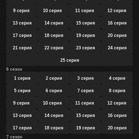
9 серия
10 серия
11 серия
12 серия
13 серия
14 серия
15 серия
16 серия
17 серия
18 серия
19 серия
20 серия
21 серия
22 серия
23 серия
24 серия
25 серия
6 сезон
1 серия
2 серия
3 серия
4 серия
5 серия
6 серия
7 серия
8 серия
9 серия
10 серия
11 серия
12 серия
13 серия
14 серия
15 серия
16 серия
17 серия
18 серия
19 серия
20 серия
7 сезон