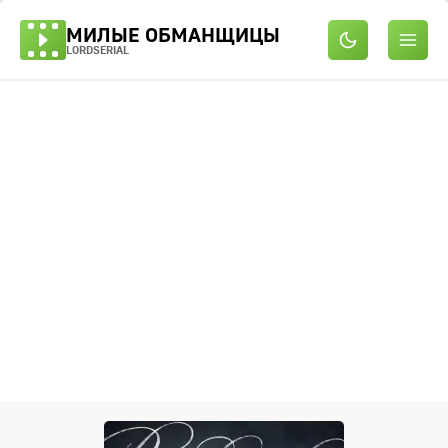
МИЛЫЕ ОБМАНЩИЦЫ
LORDSERIAL