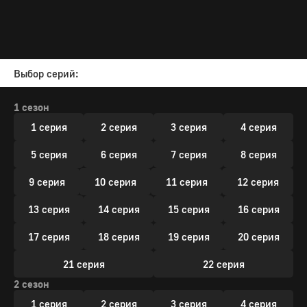
Выбор серий:
1 сезон
1 серия
2 серия
3 серия
4 серия
5 серия
6 серия
7 серия
8 серия
9 серия
10 серия
11 серия
12 серия
13 серия
14 серия
15 серия
16 серия
17 серия
18 серия
19 серия
20 серия
21 серия
22 серия
2 сезон
1 серия
2 серия
3 серия
4 серия