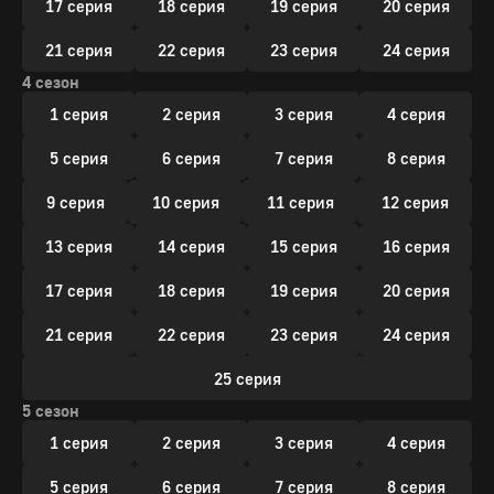
17 серия
18 серия
19 серия
20 серия
21 серия
22 серия
23 серия
24 серия
4 сезон
1 серия
2 серия
3 серия
4 серия
5 серия
6 серия
7 серия
8 серия
9 серия
10 серия
11 серия
12 серия
13 серия
14 серия
15 серия
16 серия
17 серия
18 серия
19 серия
20 серия
21 серия
22 серия
23 серия
24 серия
25 серия
5 сезон
1 серия
2 серия
3 серия
4 серия
5 серия
6 серия
7 серия
8 серия