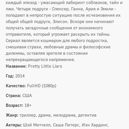
каждый эпизод - ужасающий лабиринт соблазнов, тайн и
лжи. Четыре подруги - Спенсер, Ганна, Ария и Эмили -
попадают в непростую ситуацию после исчезновения их
общей общей подруги, Элисон. Вскоре они начинают
получать загадочные сообщения от анонимного
отправителя, который угрожает раскрыть их тайны.
Сериал является кошмаром для любого подростка,
смешивая страхи, любовные драмы и философские
дилеммы, оставляя зрителя в состоянии
непрекращающегося напряжения.
Название:
Pretty Little Liars
Год:
2014
Качество:
FullHD (1080p)
Страна:
США
Возраст:
18+
Жанр:
триллер, драма, мелодрама, детектив
Актеры:
Шэй Митчелл, Саша Питерс, Иэн Хардинг,