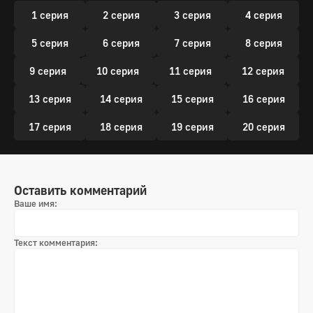
1 серия
2 серия
3 серия
4 серия
5 серия
6 серия
7 серия
8 серия
9 серия
10 серия
11 серия
12 серия
13 серия
14 серия
15 серия
16 серия
17 серия
18 серия
19 серия
20 серия
Оставить комментарий
Ваше имя:
Текст комментария: