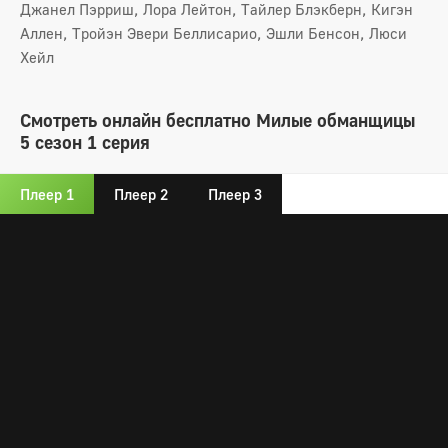
Джанел Пэрриш, Лора Лейтон, Тайлер Блэкберн, Кигэн
Аллен, Тройэн Эвери Беллисарио, Эшли Бенсон, Люси
Хейл
Смотреть онлайн бесплатно Милые обманщицы
5 сезон 1 серия
Плеер 1
Плеер 2
Плеер 3