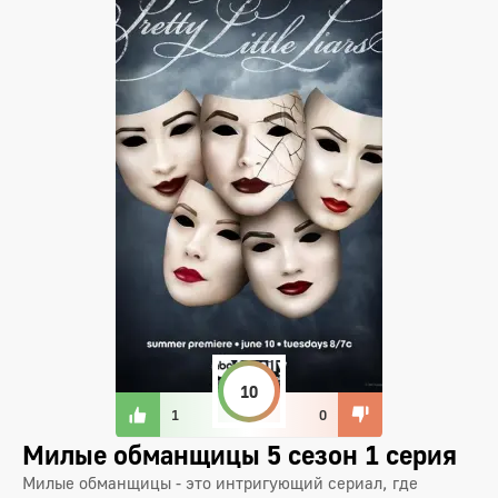
10
1
0
Милые обманщицы 5 сезон 1 серия
Милые обманщицы - это интригующий сериал, где