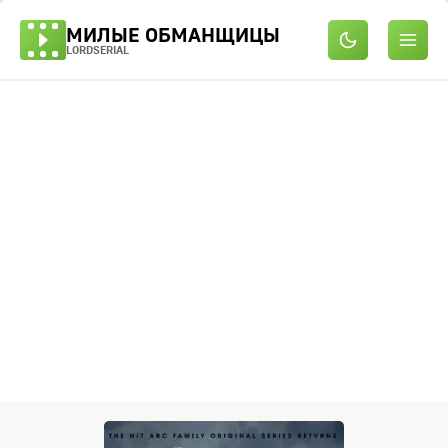
МИЛЫЕ ОБМАНЩИЦЫ
LORDSERIAL