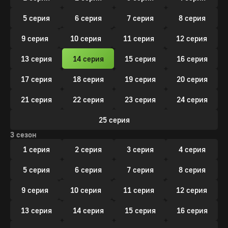
5 серия
6 серия
7 серия
8 серия
9 серия
10 серия
11 серия
12 серия
13 серия
14 серия
15 серия
16 серия
17 серия
18 серия
19 серия
20 серия
21 серия
22 серия
23 серия
24 серия
25 серия
3 сезон
1 серия
2 серия
3 серия
4 серия
5 серия
6 серия
7 серия
8 серия
9 серия
10 серия
11 серия
12 серия
13 серия
14 серия
15 серия
16 серия