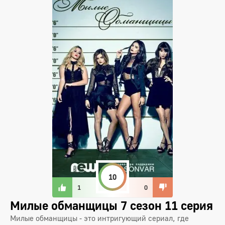
10
1
0
Милые обманщицы 7 сезон 11 серия
Милые обманщицы - это интригующий сериал, где