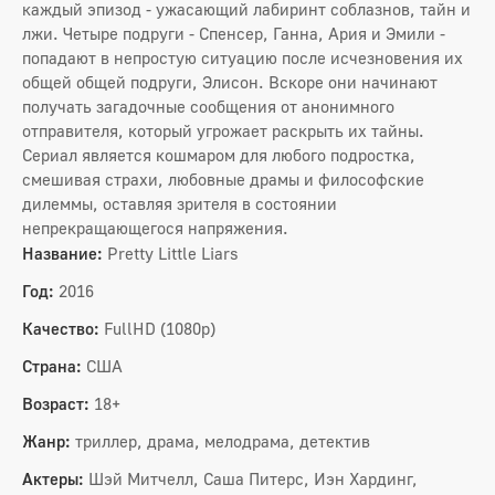
каждый эпизод - ужасающий лабиринт соблазнов, тайн и
лжи. Четыре подруги - Спенсер, Ганна, Ария и Эмили -
попадают в непростую ситуацию после исчезновения их
общей общей подруги, Элисон. Вскоре они начинают
получать загадочные сообщения от анонимного
отправителя, который угрожает раскрыть их тайны.
Сериал является кошмаром для любого подростка,
смешивая страхи, любовные драмы и философские
дилеммы, оставляя зрителя в состоянии
непрекращающегося напряжения.
Название:
Pretty Little Liars
Год:
2016
Качество:
FullHD (1080p)
Страна:
США
Возраст:
18+
Жанр:
триллер, драма, мелодрама, детектив
Актеры:
Шэй Митчелл, Саша Питерс, Иэн Хардинг,