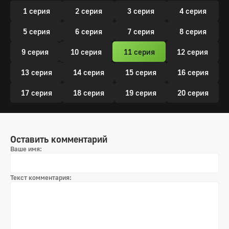
1 серия
2 серия
3 серия
4 серия
5 серия
6 серия
7 серия
8 серия
9 серия
10 серия
11 серия
12 серия
13 серия
14 серия
15 серия
16 серия
17 серия
18 серия
19 серия
20 серия
Оставить комментарий
Ваше имя:
Текст комментария: