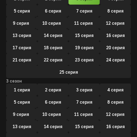
5 серия
6 серия
7 серия
8 серия
9 серия
10 серия
11 серия
12 серия
13 серия
14 серия
15 серия
16 серия
17 серия
18 серия
19 серия
20 серия
21 серия
22 серия
23 серия
24 серия
25 серия
3 сезон
1 серия
2 серия
3 серия
4 серия
5 серия
6 серия
7 серия
8 серия
9 серия
10 серия
11 серия
12 серия
13 серия
14 серия
15 серия
16 серия