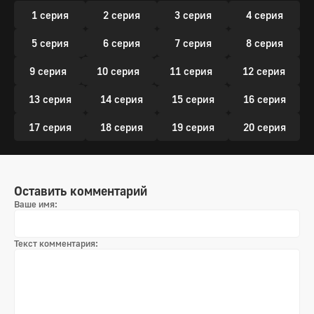
1 серия
2 серия
3 серия
4 серия
5 серия
6 серия
7 серия
8 серия
9 серия
10 серия
11 серия
12 серия
13 серия
14 серия
15 серия
16 серия
17 серия
18 серия
19 серия
20 серия
Оставить комментарий
Ваше имя:
Текст комментария: