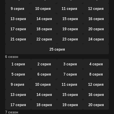
9 серия
10 серия
11 серия
12 серия
13 серия
14 серия
15 серия
16 серия
17 серия
18 серия
19 серия
20 серия
21 серия
22 серия
23 серия
24 серия
25 серия
6 сезон
1 серия
2 серия
3 серия
4 серия
5 серия
6 серия
7 серия
8 серия
9 серия
10 серия
11 серия
12 серия
13 серия
14 серия
15 серия
16 серия
17 серия
18 серия
19 серия
20 серия
7 сезон