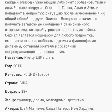
каждый эпизод - ужасающий лабиринт соблазнов, тайн и
лжи. Четыре подруги - Спенсер, Ганна, Ария и Эмили -
попадают в непростую ситуацию после исчезновения их
общей общей подруги, Элисон. Вскоре они начинают
получать загадочные сообщения от анонимного
отправителя, который угрожает раскрыть их тайны.
Сериал является кошмаром для любого подростка,
смешивая страхи, любовные драмы и философские
дилеммы, оставляя зрителя в состоянии
непрекращающегося напряжения.
Название:
Pretty Little Liars
Год:
2011
Качество:
FullHD (1080p)
Страна:
США
Возраст:
18+
Жанр:
триллер, драма, мелодрама, детектив
Актеры:
Шэй Митчелл, Саша Питерс, Иэн Хардинг,