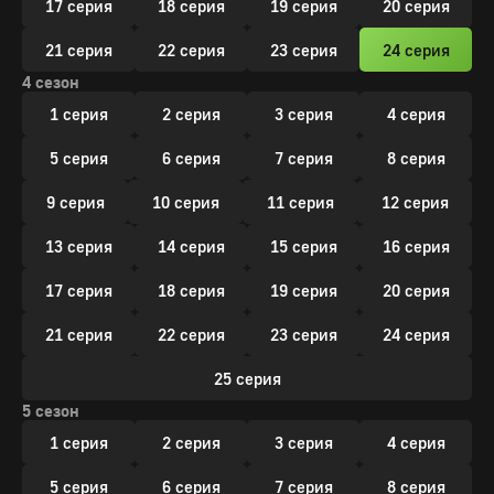
17 серия
18 серия
19 серия
20 серия
21 серия
22 серия
23 серия
24 серия
4 сезон
1 серия
2 серия
3 серия
4 серия
5 серия
6 серия
7 серия
8 серия
9 серия
10 серия
11 серия
12 серия
13 серия
14 серия
15 серия
16 серия
17 серия
18 серия
19 серия
20 серия
21 серия
22 серия
23 серия
24 серия
25 серия
5 сезон
1 серия
2 серия
3 серия
4 серия
5 серия
6 серия
7 серия
8 серия