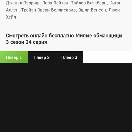
Джанел Пэрриш, Лора Лейтон, Тайлер Блэкберн, Кигэн
Аллен, Тройэн Эвери Беллисарио, Эшли Бенсон, Люси
Хейл
Смотреть онлайн бесплатно Милые обманщицы
3 сезон 24 серия
Плеер 1
Плеер 2
Плеер 3