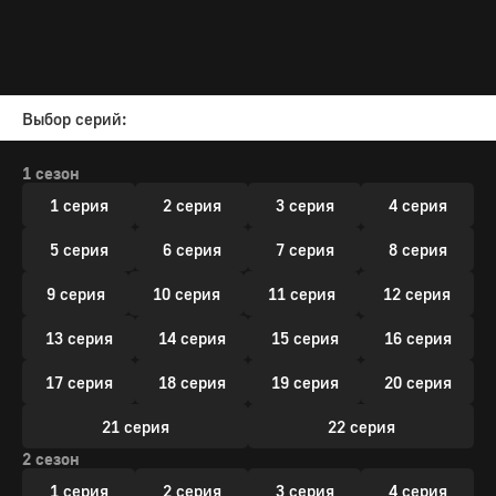
Выбор серий:
1 сезон
1 серия
2 серия
3 серия
4 серия
5 серия
6 серия
7 серия
8 серия
9 серия
10 серия
11 серия
12 серия
13 серия
14 серия
15 серия
16 серия
17 серия
18 серия
19 серия
20 серия
21 серия
22 серия
2 сезон
1 серия
2 серия
3 серия
4 серия