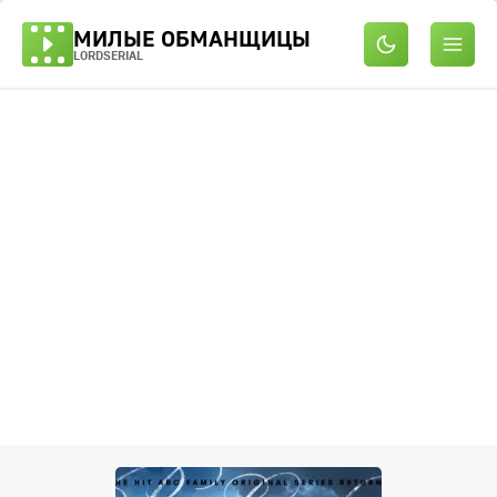
МИЛЫЕ ОБМАНЩИЦЫ
LORDSERIAL